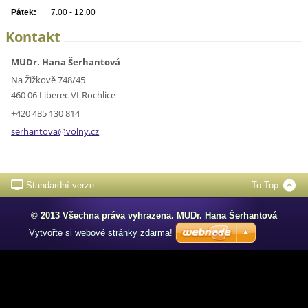
Pátek:
7.00 - 12.00
Kontakt
MUDr. Hana Šerhantová
Na Žižkově 748/45
460 06 Liberec VI-Rochlice
+420 485 130 814
serhanto
va@volny
.cz
Standardní verze
To Top
© 2013 Všechna práva vyhrazena. MUDr. Hana Šerhantová
Vytvořte si webové stránky zdarma!