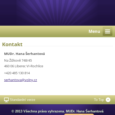
Menu
Kontakt
MUDr. Hana Šerhantová
Na Žižkově 748/45
460 06 Liberec VI-Rochlice
+420 485 130 814
serhanto
va@volny
.cz
Standardní verze
To Top
© 2013 Všechna práva vyhrazena. MUDr. Hana Šerhantová